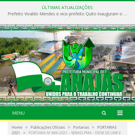
ÚLTIMAS ATUALIZAÇÕES:
Prefeito Vivaldo Mendes e vice-prefeito Quito inauguram o CAPS e fortalecem a saúde pública em Anajás.
MENU
»
»
»
Home
Publicações Oficiais
Portarias
PORTARIAS
»
2021
PORTARIA Nº 866-2021 – SEMAD-PMA – DEISE DE LIME E