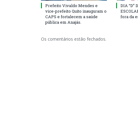
Prefeito Vivaldo Mendes e
DIA “D”
vice-prefeito Quito inauguram o
ESCOLAR 
CAPS e fortalecem a saúde
fora da 
pública em Anajás.
Os comentários estão fechados.