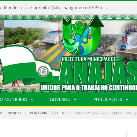
Prefeito Vivaldo Mendes e vice-prefeito Quito inauguram o CAPS e fortalecem a saúde pública em Anajás.
O MUNICÍPIO
GOVERNO
PUBLICAÇÕES
»
»
»
Portarias
PORTARIAS 2021
PORTARIA Nº 865-2021 – SEMAD-PMA – J