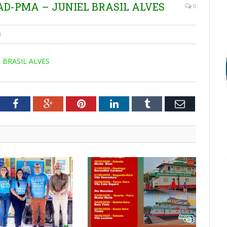
MAD-PMA – JUNIEL BRASIL ALVES
0
1
 BRASIL ALVES
tter
Facebook
Google+
Pinterest
LinkedIn
Tumblr
Email