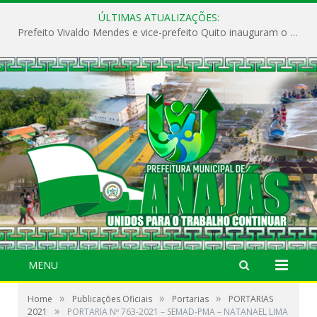
ÚLTIMAS ATUALIZAÇÕES:
Prefeito Vivaldo Mendes e vice-prefeito Quito inauguram o CAPS e fortalecem a saúde pública em Anajás.
MENU
»
»
»
Home
Publicações Oficiais
Portarias
PORTARIAS
»
2021
PORTARIA Nº 763-2021 – SEMAD-PMA – NATANAEL LIMA