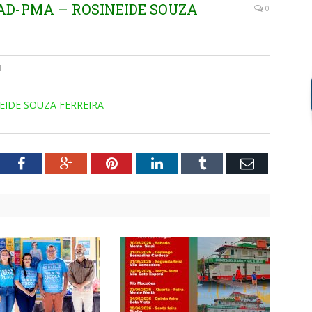
MAD-PMA – ROSINEIDE SOUZA
0
1
EIDE SOUZA FERREIRA
tter
Facebook
Google+
Pinterest
LinkedIn
Tumblr
Email