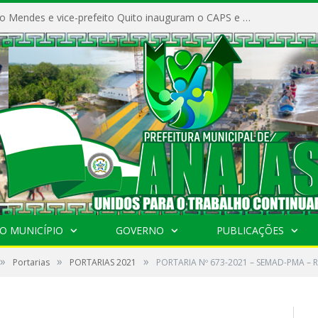
Prefeito Vivaldo Mendes e vice-prefeito Quito inauguram o CAPS e fortalecem a saúde pública em Anajás.
O MUNICÍPIO
GOVERNO
PUBLICAÇÕES
»
»
»
Portarias
PORTARIAS 2021
PORTARIA Nº 673-2021 – SEMAD-PMA – 