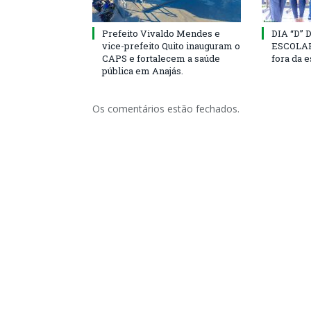
Prefeito Vivaldo Mendes e
DIA “D”
vice-prefeito Quito inauguram o
ESCOLAR 
CAPS e fortalecem a saúde
fora da 
pública em Anajás.
Os comentários estão fechados.