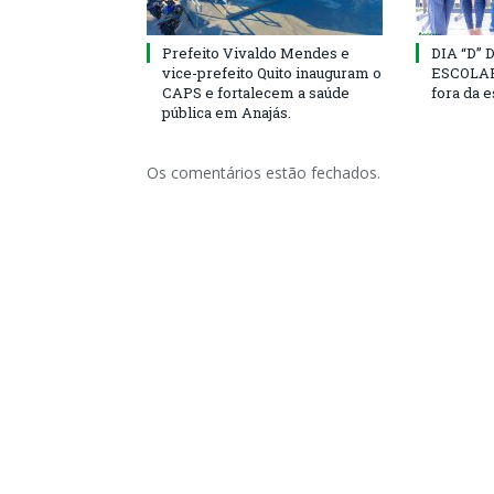
Prefeito Vivaldo Mendes e
DIA “D”
vice-prefeito Quito inauguram o
ESCOLAR 
CAPS e fortalecem a saúde
fora da 
pública em Anajás.
Os comentários estão fechados.