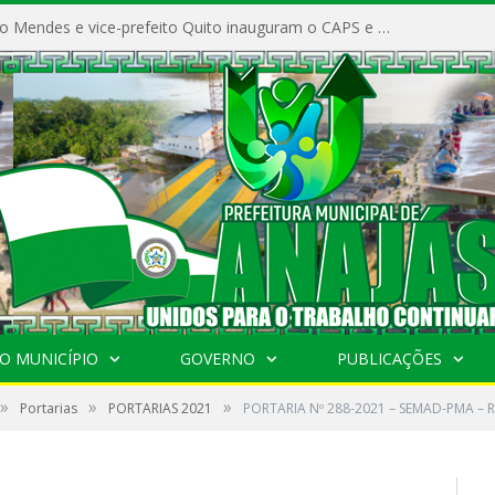
Prefeito Vivaldo Mendes e vice-prefeito Quito inauguram o CAPS e fortalecem a saúde pública em Anajás.
O MUNICÍPIO
GOVERNO
PUBLICAÇÕES
»
»
»
Portarias
PORTARIAS 2021
PORTARIA Nº 288-2021 – SEMAD-PMA – 