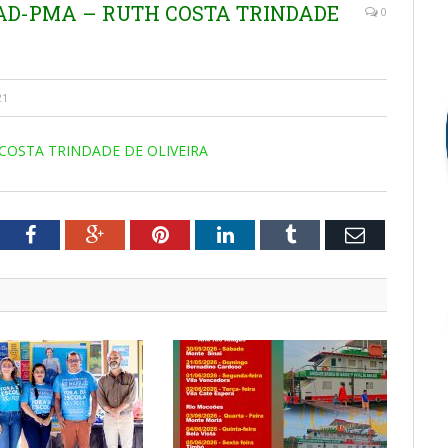
MAD-PMA – RUTH COSTA TRINDADE
0
21
 COSTA TRINDADE DE OLIVEIRA
tter
Facebook
Google+
Pinterest
LinkedIn
Tumblr
Email