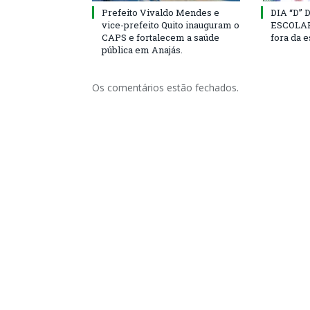
Prefeito Vivaldo Mendes e
DIA “D”
vice-prefeito Quito inauguram o
ESCOLAR 
CAPS e fortalecem a saúde
fora da 
pública em Anajás.
Os comentários estão fechados.