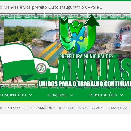
Prefeito Vivaldo Mendes e vice-prefeito Quito inauguram o CAPS e fortalecem a saúde pública em Anajás.
O MUNICÍPIO
GOVERNO
PUBLICAÇÕES
»
»
»
Portarias
PORTARIAS 2021
PORTARIA Nº 2588-2021 – SEMAD-PMA