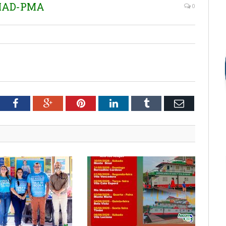
EMAD-PMA
0
tter
Facebook
Google+
Pinterest
LinkedIn
Tumblr
Email