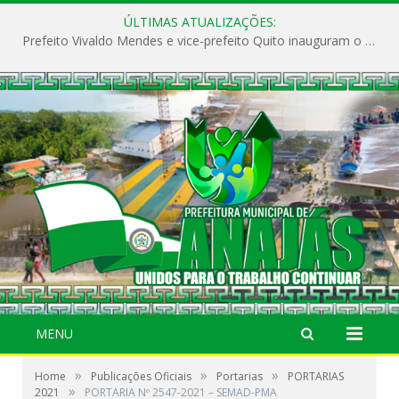
ÚLTIMAS ATUALIZAÇÕES:
Prefeito Vivaldo Mendes e vice-prefeito Quito inauguram o CAPS e fortalecem a saúde pública em Anajás.
MENU
»
»
»
Home
Publicações Oficiais
Portarias
PORTARIAS
»
2021
PORTARIA Nº 2547-2021 – SEMAD-PMA