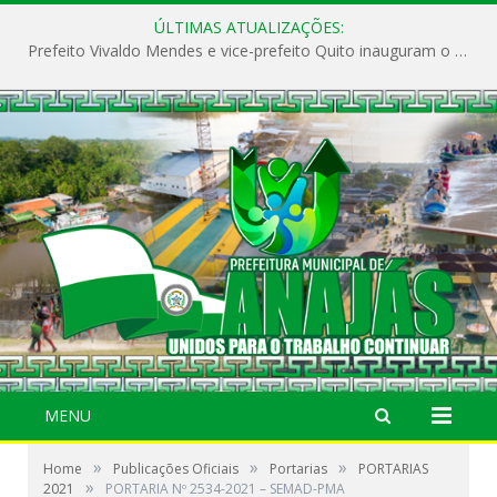
ÚLTIMAS ATUALIZAÇÕES:
Prefeito Vivaldo Mendes e vice-prefeito Quito inauguram o CAPS e fortalecem a saúde pública em Anajás.
MENU
»
»
»
Home
Publicações Oficiais
Portarias
PORTARIAS
»
2021
PORTARIA Nº 2534-2021 – SEMAD-PMA