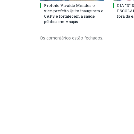
Prefeito Vivaldo Mendes e
DIA “D”
vice-prefeito Quito inauguram o
ESCOLAR 
CAPS e fortalecem a saúde
fora da 
pública em Anajás.
Os comentários estão fechados.