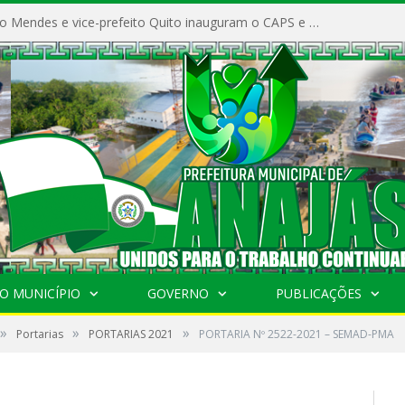
Prefeito Vivaldo Mendes e vice-prefeito Quito inauguram o CAPS e fortalecem a saúde pública em Anajás.
O MUNICÍPIO
GOVERNO
PUBLICAÇÕES
»
»
»
Portarias
PORTARIAS 2021
PORTARIA Nº 2522-2021 – SEMAD-PMA