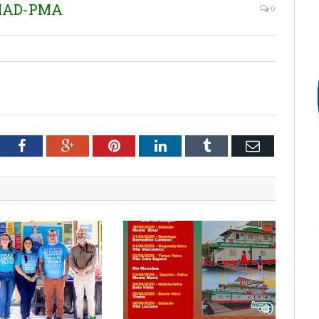
EMAD-PMA
0
tter
Facebook
Google+
Pinterest
LinkedIn
Tumblr
Email