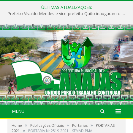
ÚLTIMAS ATUALIZAÇÕES:
Prefeito Vivaldo Mendes e vice-prefeito Quito inauguram o CAPS e fortalecem a saúde pública em Anajás.
MENU
»
»
»
Home
Publicações Oficiais
Portarias
PORTARIAS
»
2021
PORTARIA Nº 2519-2021 – SEMAD-PMA