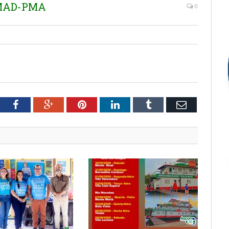
EMAD-PMA
0
tter
Facebook
Google+
Pinterest
LinkedIn
Tumblr
Email