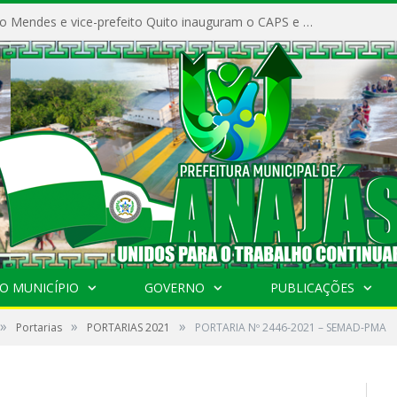
Prefeito Vivaldo Mendes e vice-prefeito Quito inauguram o CAPS e fortalecem a saúde pública em Anajás.
O MUNICÍPIO
GOVERNO
PUBLICAÇÕES
»
»
»
Portarias
PORTARIAS 2021
PORTARIA Nº 2446-2021 – SEMAD-PMA