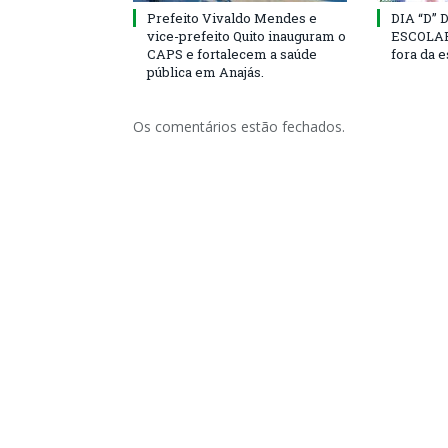
Prefeito Vivaldo Mendes e
DIA “D”
vice-prefeito Quito inauguram o
ESCOLAR 
CAPS e fortalecem a saúde
fora da 
pública em Anajás.
Os comentários estão fechados.