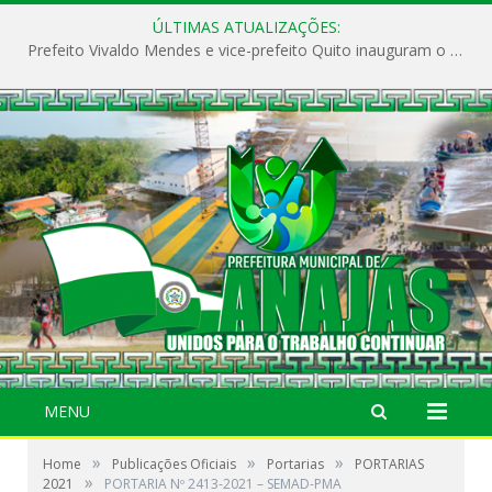
ÚLTIMAS ATUALIZAÇÕES:
Prefeito Vivaldo Mendes e vice-prefeito Quito inauguram o CAPS e fortalecem a saúde pública em Anajás.
MENU
»
»
»
Home
Publicações Oficiais
Portarias
PORTARIAS
»
2021
PORTARIA Nº 2413-2021 – SEMAD-PMA