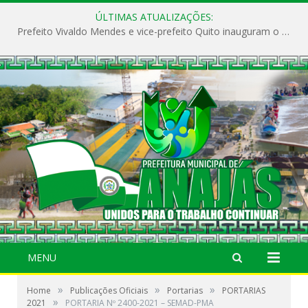
ÚLTIMAS ATUALIZAÇÕES:
Prefeito Vivaldo Mendes e vice-prefeito Quito inauguram o CAPS e fortalecem a saúde pública em Anajás.
MENU
»
»
»
Home
Publicações Oficiais
Portarias
PORTARIAS
»
2021
PORTARIA Nº 2400-2021 – SEMAD-PMA