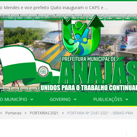
Prefeito Vivaldo Mendes e vice-prefeito Quito inauguram o CAPS e fortalecem a saúde pública em Anajás.
O MUNICÍPIO
GOVERNO
PUBLICAÇÕES
»
»
»
Portarias
PORTARIAS 2021
PORTARIA Nº 2347-2021 – SEMAD-PMA