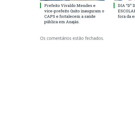
Prefeito Vivaldo Mendes e
DIA “D”
vice-prefeito Quito inauguram o
ESCOLAR 
CAPS e fortalecem a saúde
fora da 
pública em Anajás.
Os comentários estão fechados.