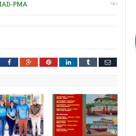
EMAD-PMA
0
tter
Facebook
Google+
Pinterest
LinkedIn
Tumblr
Email