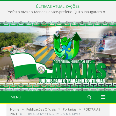
ÚLTIMAS ATUALIZAÇÕES:
Prefeito Vivaldo Mendes e vice-prefeito Quito inauguram o CAPS e fortalecem a saúde pública em Anajás.
MENU
»
»
»
Home
Publicações Oficiais
Portarias
PORTARIAS
»
2021
PORTARIA Nº 2332-2021 – SEMAD-PMA