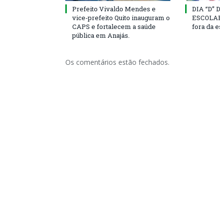
Prefeito Vivaldo Mendes e
DIA “D”
vice-prefeito Quito inauguram o
ESCOLAR 
CAPS e fortalecem a saúde
fora da 
pública em Anajás.
Os comentários estão fechados.