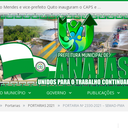
Prefeito Vivaldo Mendes e vice-prefeito Quito inauguram o CAPS e fortalecem a saúde pública em Anajás.
O MUNICÍPIO
GOVERNO
PUBLICAÇÕES
»
»
»
Portarias
PORTARIAS 2021
PORTARIA Nº 2330-2021 – SEMAD-PMA