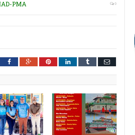
EMAD-PMA
0
tter
Facebook
Google+
Pinterest
LinkedIn
Tumblr
Email