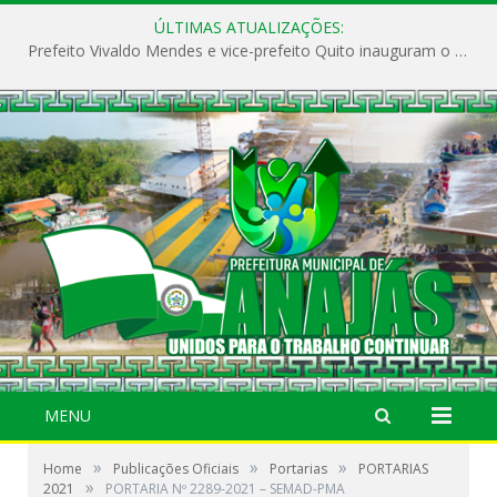
ÚLTIMAS ATUALIZAÇÕES:
Prefeito Vivaldo Mendes e vice-prefeito Quito inauguram o CAPS e fortalecem a saúde pública em Anajás.
MENU
»
»
»
Home
Publicações Oficiais
Portarias
PORTARIAS
»
2021
PORTARIA Nº 2289-2021 – SEMAD-PMA