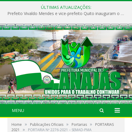
ÚLTIMAS ATUALIZAÇÕES:
Prefeito Vivaldo Mendes e vice-prefeito Quito inauguram o CAPS e fortalecem a saúde pública em Anajás.
MENU
»
»
»
Home
Publicações Oficiais
Portarias
PORTARIAS
»
2021
PORTARIA Nº 2276-2021 – SEMAD-PMA