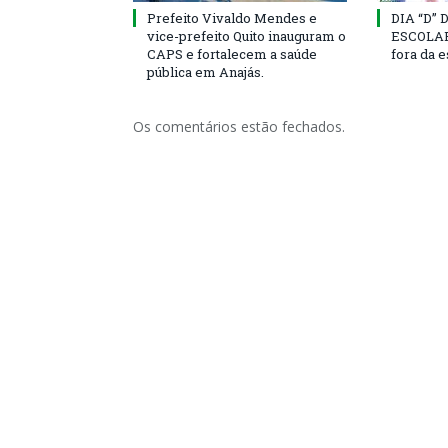
Prefeito Vivaldo Mendes e
DIA “D”
vice-prefeito Quito inauguram o
ESCOLAR 
CAPS e fortalecem a saúde
fora da 
pública em Anajás.
Os comentários estão fechados.