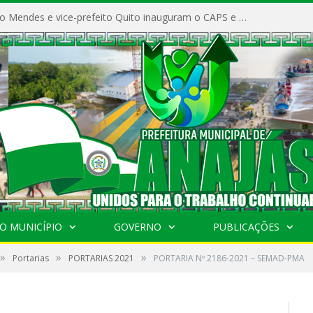
Prefeito Vivaldo Mendes e vice-prefeito Quito inauguram o CAPS e fortalecem a saúde pública em Anajás.
O MUNICÍPIO
GOVERNO
PUBLICAÇÕES
»
»
»
Portarias
PORTARIAS 2021
PORTARIA Nº 2186-2021 – SEMAD-PMA