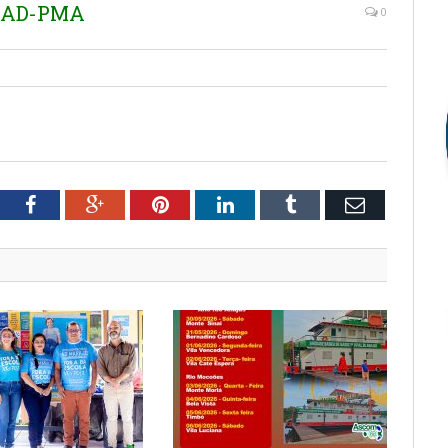
EMAD-PMA
0
tter
Facebook
Google+
Pinterest
LinkedIn
Tumblr
Email