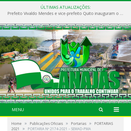
ÚLTIMAS ATUALIZAÇÕES:
Prefeito Vivaldo Mendes e vice-prefeito Quito inauguram o CAPS e fortalecem a saúde pública em Anajás.
MENU
»
»
»
Home
Publicações Oficiais
Portarias
PORTARIAS
»
2021
PORTARIA Nº 2174-2021 – SEMAD-PMA