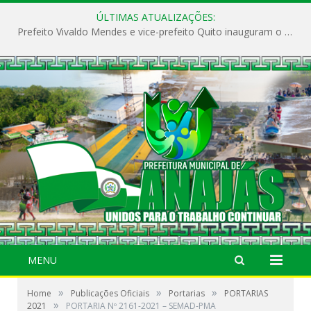
ÚLTIMAS ATUALIZAÇÕES:
Prefeito Vivaldo Mendes e vice-prefeito Quito inauguram o CAPS e fortalecem a saúde pública em Anajás.
MENU
»
»
»
Home
Publicações Oficiais
Portarias
PORTARIAS
»
2021
PORTARIA Nº 2161-2021 – SEMAD-PMA