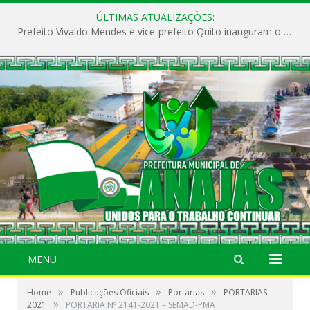
ÚLTIMAS ATUALIZAÇÕES:
Prefeito Vivaldo Mendes e vice-prefeito Quito inauguram o CAPS e fortalecem a saúde pública em Anajás.
MENU
»
»
»
Home
Publicações Oficiais
Portarias
PORTARIAS
»
2021
PORTARIA Nº 2141-2021 – SEMAD-PMA