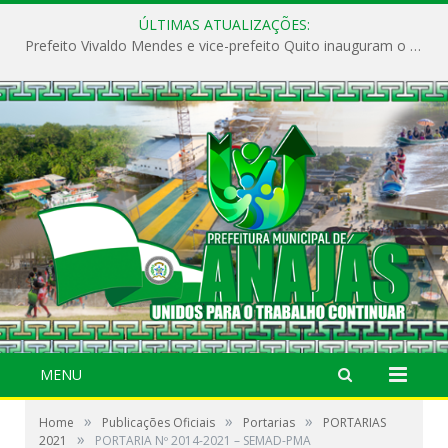
ÚLTIMAS ATUALIZAÇÕES:
Prefeito Vivaldo Mendes e vice-prefeito Quito inauguram o CAPS e fortalecem a saúde pública em Anajás.
MENU
»
»
»
Home
Publicações Oficiais
Portarias
PORTARIAS
»
2021
PORTARIA Nº 2014-2021 – SEMAD-PMA