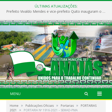
ÚLTIMAS ATUALIZAÇÕES:
Prefeito Vivaldo Mendes e vice-prefeito Quito inauguram o CAPS e fortalecem a saúde pública em Anajás.
MENU
»
»
»
Home
Publicações Oficiais
Portarias
PORTARIAS
»
2021
PORTARIA Nº 1916-2021 – SEMAD-PMA