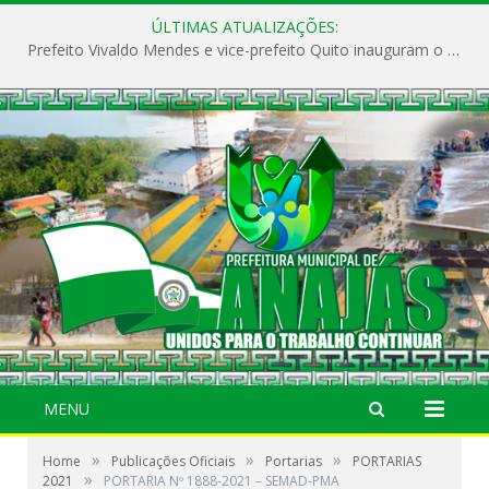
ÚLTIMAS ATUALIZAÇÕES:
Prefeito Vivaldo Mendes e vice-prefeito Quito inauguram o CAPS e fortalecem a saúde pública em Anajás.
MENU
»
»
»
Home
Publicações Oficiais
Portarias
PORTARIAS
»
2021
PORTARIA Nº 1888-2021 – SEMAD-PMA