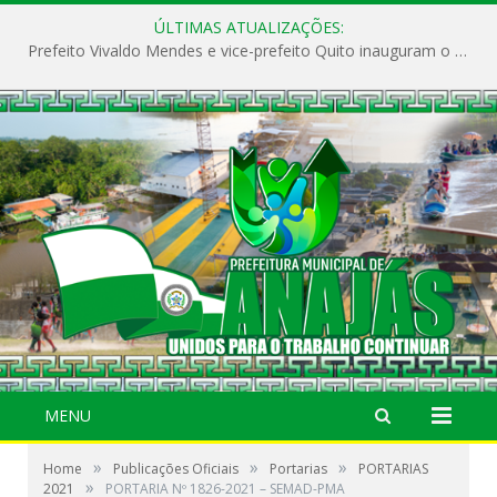
ÚLTIMAS ATUALIZAÇÕES:
Prefeito Vivaldo Mendes e vice-prefeito Quito inauguram o CAPS e fortalecem a saúde pública em Anajás.
MENU
»
»
»
Home
Publicações Oficiais
Portarias
PORTARIAS
»
2021
PORTARIA Nº 1826-2021 – SEMAD-PMA