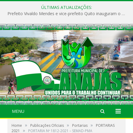
ÚLTIMAS ATUALIZAÇÕES:
Prefeito Vivaldo Mendes e vice-prefeito Quito inauguram o CAPS e fortalecem a saúde pública em Anajás.
MENU
»
»
»
Home
Publicações Oficiais
Portarias
PORTARIAS
»
2021
PORTARIA Nº 1812-2021 – SEMAD-PMA