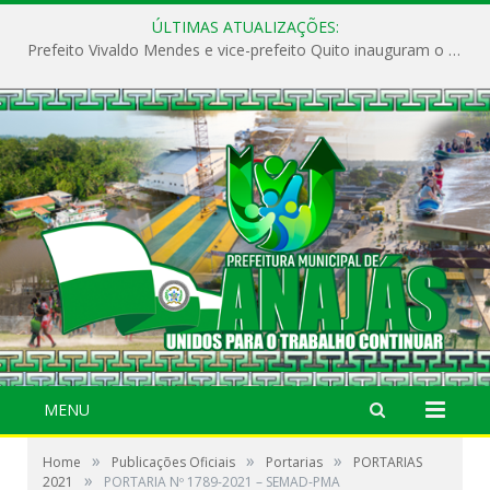
ÚLTIMAS ATUALIZAÇÕES:
Prefeito Vivaldo Mendes e vice-prefeito Quito inauguram o CAPS e fortalecem a saúde pública em Anajás.
MENU
»
»
»
Home
Publicações Oficiais
Portarias
PORTARIAS
»
2021
PORTARIA Nº 1789-2021 – SEMAD-PMA