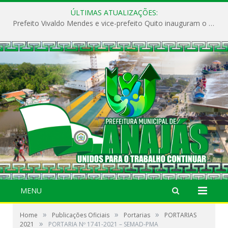
ÚLTIMAS ATUALIZAÇÕES:
Prefeito Vivaldo Mendes e vice-prefeito Quito inauguram o CAPS e fortalecem a saúde pública em Anajás.
MENU
»
»
»
Home
Publicações Oficiais
Portarias
PORTARIAS
»
2021
PORTARIA Nº 1741-2021 – SEMAD-PMA