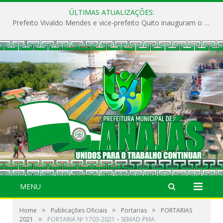
ÚLTIMAS ATUALIZAÇÕES:
Prefeito Vivaldo Mendes e vice-prefeito Quito inauguram o CAPS e fortalecem a saúde pública em Anajás.
MENU
»
»
»
Home
Publicações Oficiais
Portarias
PORTARIAS
»
2021
PORTARIA Nº 1703-2021 – SEMAD-PMA