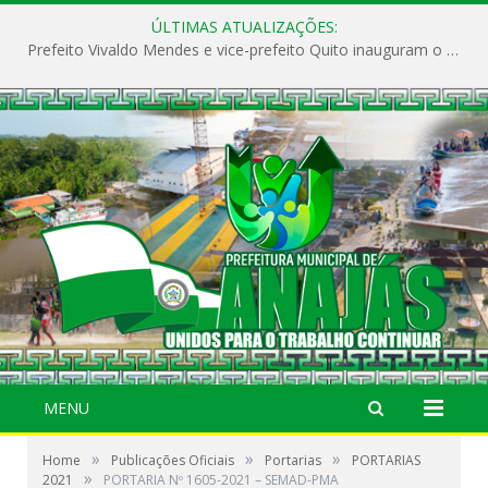
ÚLTIMAS ATUALIZAÇÕES:
Prefeito Vivaldo Mendes e vice-prefeito Quito inauguram o CAPS e fortalecem a saúde pública em Anajás.
MENU
»
»
»
Home
Publicações Oficiais
Portarias
PORTARIAS
»
2021
PORTARIA Nº 1605-2021 – SEMAD-PMA