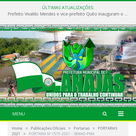
ÚLTIMAS ATUALIZAÇÕES:
Prefeito Vivaldo Mendes e vice-prefeito Quito inauguram o CAPS e fortalecem a saúde pública em Anajás.
MENU
»
»
»
Home
Publicações Oficiais
Portarias
PORTARIAS
»
2021
PORTARIA Nº 1575-2021 – SEMAD-PMA