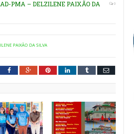
EMAD-PMA – DELZILENE PAIXÃO DA
0
ILENE PAIXÃO DA SILVA
tter
Facebook
Google+
Pinterest
LinkedIn
Tumblr
Email