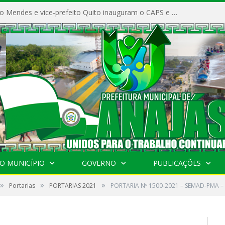
Prefeito Vivaldo Mendes e vice-prefeito Quito inauguram o CAPS e fortalecem a saúde pública em Anajás.
O MUNICÍPIO
GOVERNO
PUBLICAÇÕES
»
»
»
Portarias
PORTARIAS 2021
PORTARIA Nº 1500-2021 – SEMAD-PMA – 