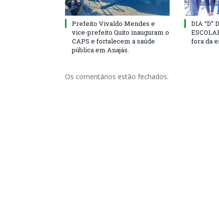
Prefeito Vivaldo Mendes e
DIA “D”
vice-prefeito Quito inauguram o
ESCOLAR 
CAPS e fortalecem a saúde
fora da 
pública em Anajás.
Os comentários estão fechados.