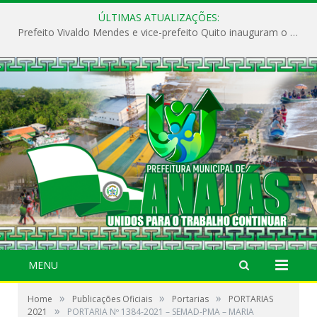
ÚLTIMAS ATUALIZAÇÕES:
Prefeito Vivaldo Mendes e vice-prefeito Quito inauguram o CAPS e fortalecem a saúde pública em Anajás.
MENU
»
»
»
Home
Publicações Oficiais
Portarias
PORTARIAS
»
2021
PORTARIA Nº 1384-2021 – SEMAD-PMA – MARIA