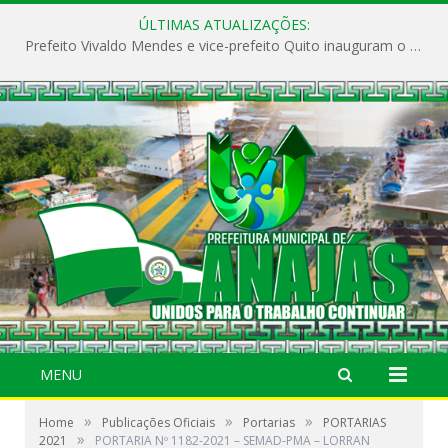
ÚLTIMAS ATUALIZAÇÕES:
Prefeito Vivaldo Mendes e vice-prefeito Quito inauguram o CAPS e fortalecem a saúde pública em Anajás.
MENU
»
»
»
Home
Publicações Oficiais
Portarias
PORTARIAS
»
2021
PORTARIA Nº 1182-2021 – SEMAD-PMA – LORRAN