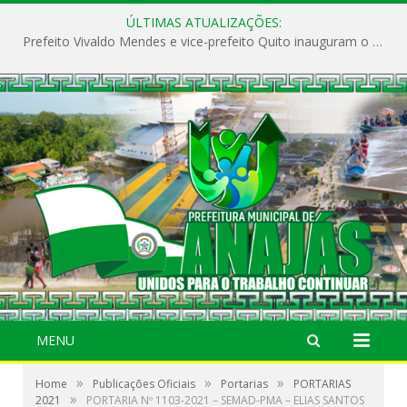
ÚLTIMAS ATUALIZAÇÕES:
Prefeito Vivaldo Mendes e vice-prefeito Quito inauguram o CAPS e fortalecem a saúde pública em Anajás.
MENU
»
»
»
Home
Publicações Oficiais
Portarias
PORTARIAS
»
2021
PORTARIA Nº 1103-2021 – SEMAD-PMA – ELIAS SANTOS