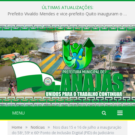
ÚLTIMAS ATUALIZAÇÕES:
Prefeito Vivaldo Mendes e vice-prefeito Quito inauguram o CAPS e fortalecem a saúde pública em Anajás.
MENU
»
»
Home
Notícias
Nos dias 15 e 16 de julho a inauguração
do 58º, 59º e 60º Ponto de Inclusão Digital (PID) do Judiciário