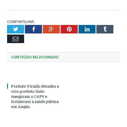
COMPARTILHAR:
Twitter
Facebook
Google+
Pinterest
LinkedIn
Tumblr
Email
CONTEÚDO RELACIONADO
Prefeito Vivaldo Mendes e
vice-prefeito Quito
inauguram o CAPS e
fortalecem a saúde pública
em Anajás.