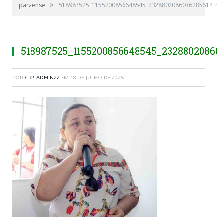
»
paraense
518987525_1155200856648545_2328802086036285614_
518987525_1155200856648545_2328802086
POR
CR2-ADMIN22
EM
18 DE JULHO DE 2025