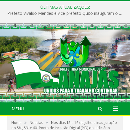
ÚLTIMAS ATUALIZAÇÕES:
Prefeito Vivaldo Mendes e vice-prefeito Quito inauguram o CAPS e fortalecem a saúde pública em Anajás.
MENU
»
»
Home
Notícias
Nos dias 15 e 16 de julho a inauguração
do 58º, 59º e 60º Ponto de Inclusão Digital (PID) do Judiciário