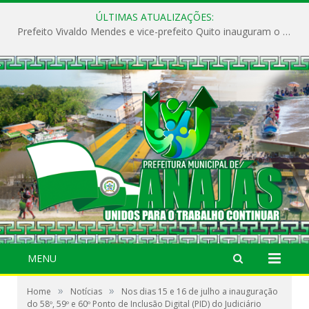
ÚLTIMAS ATUALIZAÇÕES:
Prefeito Vivaldo Mendes e vice-prefeito Quito inauguram o CAPS e fortalecem a saúde pública em Anajás.
MENU
»
»
Home
Notícias
Nos dias 15 e 16 de julho a inauguração
do 58º, 59º e 60º Ponto de Inclusão Digital (PID) do Judiciário