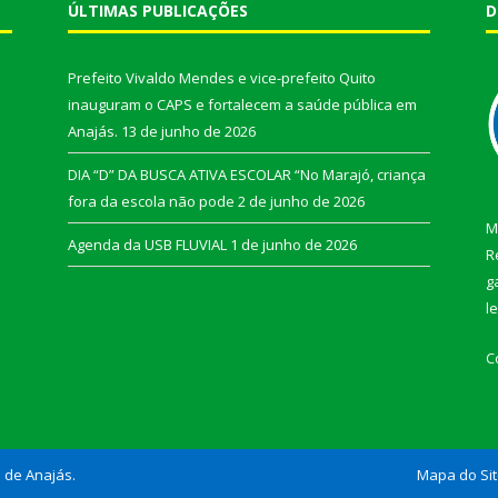
ÚLTIMAS PUBLICAÇÕES
D
Prefeito Vivaldo Mendes e vice-prefeito Quito
inauguram o CAPS e fortalecem a saúde pública em
Anajás.
13 de junho de 2026
DIA “D” DA BUSCA ATIVA ESCOLAR “No Marajó, criança
fora da escola não pode
2 de junho de 2026
M
Agenda da USB FLUVIAL
1 de junho de 2026
R
g
l
C
l de Anajás.
Mapa do Si