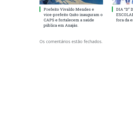
Prefeito Vivaldo Mendes e
DIA “D”
vice-prefeito Quito inauguram o
ESCOLAR 
CAPS e fortalecem a saúde
fora da 
pública em Anajás.
Os comentários estão fechados.