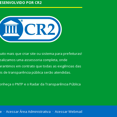
ESENVOLVIDO POR CR2
uito mais que
criar site
ou
sistema para prefeituras
!
ealizamos uma
assessoria
completa, onde
arantimos em contrato que todas as exigências das
eis de transparência pública
serão atendidas.
onheça o
PNTP
e o
Radar da Transparência Pública
te
Acessar Área Administrativa
Acessar Webmail