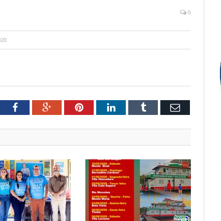
0
020
tter
Facebook
Google+
Pinterest
LinkedIn
Tumblr
Email