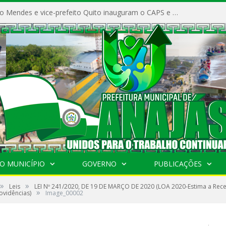
Prefeito Vivaldo Mendes e vice-prefeito Quito inauguram o CAPS e fortalecem a saúde pública em Anajás.
O MUNICÍPIO
GOVERNO
PUBLICAÇÕES
»
»
Leis
LEI Nº 241/2020, DE 19 DE MARÇO DE 2020 (LOA 2020-Estima a Recei
»
ovidências)
Image_00002