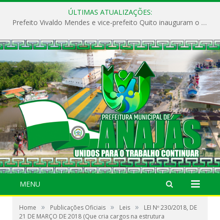
ÚLTIMAS ATUALIZAÇÕES:
Prefeito Vivaldo Mendes e vice-prefeito Quito inauguram o CAPS e fortalecem a saúde pública em Anajás.
MENU
»
»
»
Home
Publicações Oficiais
Leis
LEI Nº 230/2018, DE
21 DE MARÇO DE 2018 (Que cria cargos na estrutura