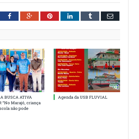
tter
Facebook
Google+
Pinterest
LinkedIn
Tumblr
Email
 DA BUSCA ATIVA
Agenda da USB FLUVIAL
“No Marajó, criança
escola não pode