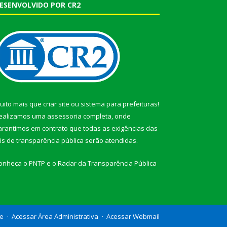
ESENVOLVIDO POR CR2
uito mais que
criar site
ou
sistema para prefeituras
!
ealizamos uma
assessoria
completa, onde
arantimos em contrato que todas as exigências das
eis de transparência pública
serão atendidas.
onheça o
PNTP
e o
Radar da Transparência Pública
te
Acessar Área Administrativa
Acessar Webmail