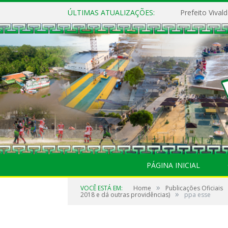
ÚLTIMAS ATUALIZAÇÕES:
PÁGINA INICIAL
»
VOCÊ ESTÁ EM:
Home
Publicações Oficiais
»
2018 e dá outras providências)
ppa esse