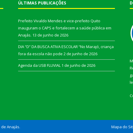
ÚLTIMAS PUBLICAÇÕES
D
Prefeito Vivaldo Mendes e vice-prefeito Quito
inauguram o CAPS e fortalecem a saúde pública em
Anajás.
13 de junho de 2026
DIA “D” DA BUSCA ATIVA ESCOLAR “No Marajó, criança
fora da escola não pode
2 de junho de 2026
M
Agenda da USB FLUVIAL
1 de junho de 2026
R
g
l
C
l de Anajás.
Mapa do Si