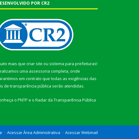
ESENVOLVIDO POR CR2
uito mais que
criar site
ou
sistema para prefeituras
!
ealizamos uma
assessoria
completa, onde
arantimos em contrato que todas as exigências das
eis de transparência pública
serão atendidas.
onheça o
PNTP
e o
Radar da Transparência Pública
te
Acessar Área Administrativa
Acessar Webmail