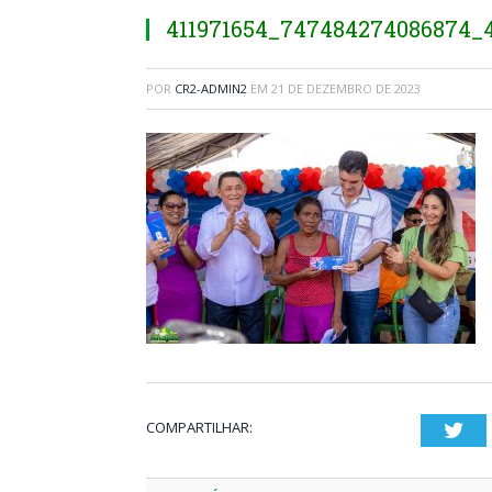
411971654_747484274086874_
POR
CR2-ADMIN2
EM
21 DE DEZEMBRO DE 2023
COMPARTILHAR:
Twi