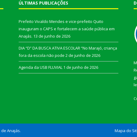
ÚLTIMAS PUBLICAÇÕES
D
Prefeito Vivaldo Mendes e vice-prefeito Quito
inauguram o CAPS e fortalecem a saúde pública em
Anajás.
13 de junho de 2026
DIA “D” DA BUSCA ATIVA ESCOLAR “No Marajó, criança
fora da escola não pode
2 de junho de 2026
M
Agenda da USB FLUVIAL
1 de junho de 2026
R
g
l
C
l de Anajás.
Mapa do Si