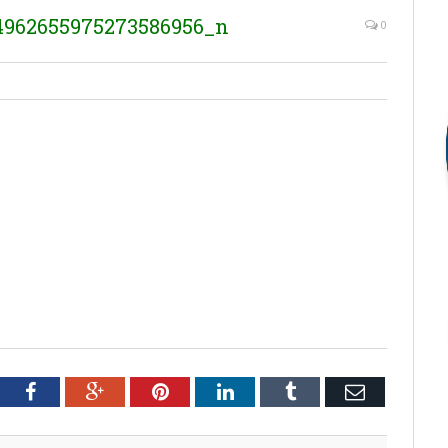
4962655975273586956_n
0
tter
Facebook
Google+
Pinterest
LinkedIn
Tumblr
Email