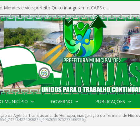
Prefeito Vivaldo Mendes e vice-prefeito Quito inauguram o CAPS e fortalecem a saúde pública em Anajás.
O MUNICÍPIO
GOVERNO
PUBLICAÇÕES
ção da Agência Transfusional do Hemopa, inauguração do Terminal de Hidrovi
654_747484274086874_4962655975273586956_n