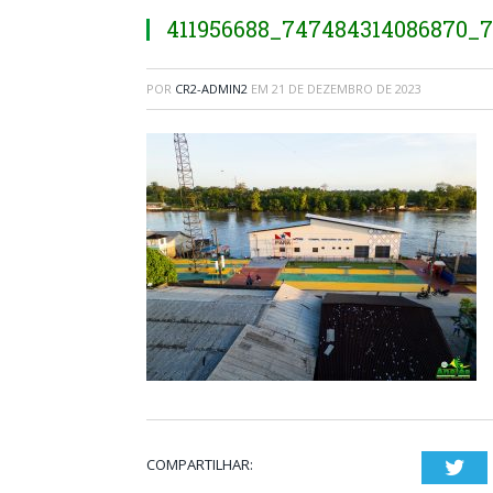
411956688_747484314086870_7
POR
CR2-ADMIN2
EM
21 DE DEZEMBRO DE 2023
COMPARTILHAR:
Twi