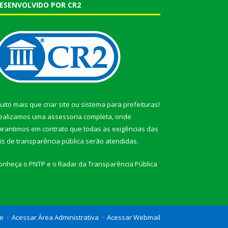
ESENVOLVIDO POR CR2
uito mais que
criar site
ou
sistema para prefeituras
!
ealizamos uma
assessoria
completa, onde
arantimos em contrato que todas as exigências das
eis de transparência pública
serão atendidas.
onheça o
PNTP
e o
Radar da Transparência Pública
te
Acessar Área Administrativa
Acessar Webmail