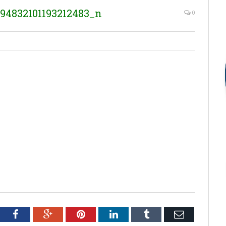
94832101193212483_n
0
tter
Facebook
Google+
Pinterest
LinkedIn
Tumblr
Email