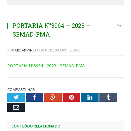
PORTARIA N°3964 – 2023 –
0
SEMAD-PMA
POR
CR2-ADMIN5
EM
20 DE DEZEMBRO DE 2023
PORTARIA N°3964 - 2023 - SEMAD-PMA
COMPARTILHAR:
Twitter
Facebook
Google+
Pinterest
LinkedIn
Tumblr
Email
CONTEÚDO RELACIONADO