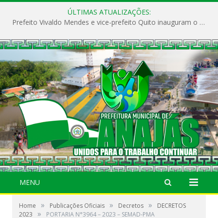
ÚLTIMAS ATUALIZAÇÕES:
Prefeito Vivaldo Mendes e vice-prefeito Quito inauguram o CAPS e fortalecem a saúde pública em Anajás.
MENU
»
»
»
Home
Publicações Oficiais
Decretos
DECRETOS
»
2023
PORTARIA N°3964 – 2023 – SEMAD-PMA