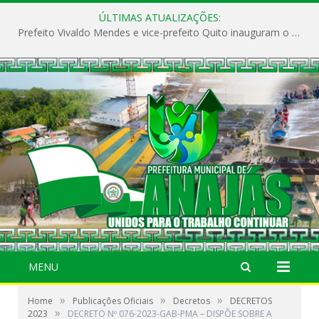
ÚLTIMAS ATUALIZAÇÕES:
Prefeito Vivaldo Mendes e vice-prefeito Quito inauguram o CAPS e fortalecem a saúde pública em Anajás.
MENU
»
»
»
Home
Publicações Oficiais
Decretos
DECRETOS
»
2023
DECRETO Nº 076-2023-GAB-PMA – DISPÕE SOBRE A