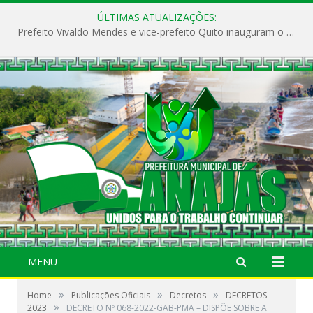
ÚLTIMAS ATUALIZAÇÕES:
Prefeito Vivaldo Mendes e vice-prefeito Quito inauguram o CAPS e fortalecem a saúde pública em Anajás.
MENU
»
»
»
Home
Publicações Oficiais
Decretos
DECRETOS
»
2023
DECRETO Nº 068-2022-GAB-PMA – DISPÕE SOBRE A