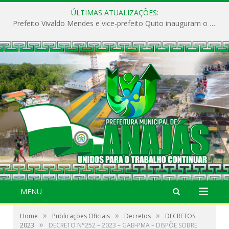
ÚLTIMAS ATUALIZAÇÕES:
Prefeito Vivaldo Mendes e vice-prefeito Quito inauguram o CAPS e fortalecem a saúde pública em Anajás.
MENU
»
»
»
Home
Publicações Oficiais
Decretos
DECRETOS
»
2023
DECRETO N°252 – 2023 – GAB-PMA – DISPÕE SOBRE