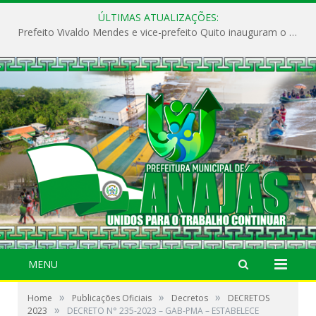
ÚLTIMAS ATUALIZAÇÕES:
Prefeito Vivaldo Mendes e vice-prefeito Quito inauguram o CAPS e fortalecem a saúde pública em Anajás.
MENU
»
»
»
Home
Publicações Oficiais
Decretos
DECRETOS
»
2023
DECRETO N° 235-2023 – GAB-PMA – ESTABELECE