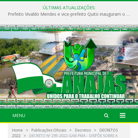
ÚLTIMAS ATUALIZAÇÕES:
Prefeito Vivaldo Mendes e vice-prefeito Quito inauguram o CAPS e fortalecem a saúde pública em Anajás.
MENU
»
»
»
Home
Publicações Oficiais
Decretos
DECRETOS
»
2022
DECRETO Nº 295-2022-GAB-PMA – DISPÕE SOBRE A